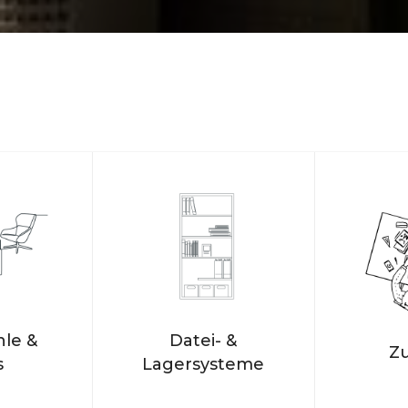
le &
Datei- &
Z
s
Lagersysteme