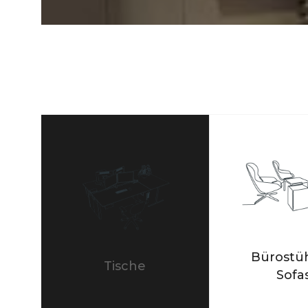
Bürostüh
Tische
Sofa