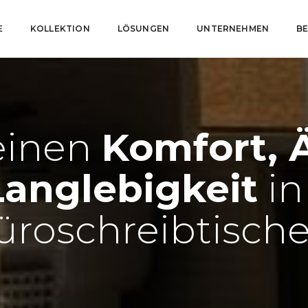
E
KOLLEKTION
LÖSUNGEN
UNTERNEHMEN
B
einen
Komfort, 
Langlebigkeit
in
üroschreibtische