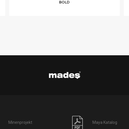
BOLD
Minenprojekt
Maya Katalog