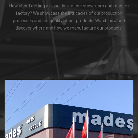
How about getting a closer look at our showroom and modern
factory? We showcase the intricacies of our production
processes and the quality of our products. Watch now and
discover where and how we manufacture our products!